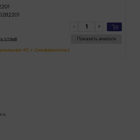
2201
0282201
-
+
ь отзыв
Показать аналоги
унальная 43, г.Симферополь)
ки.