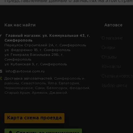
Представленные данные о запчастях на этой стра
Как нас найти
Автовсе
Главный магазин: ул. Коммунальная 43, г.
О магазине
Симферополь
Переулок Строителей 2А, г. Симферополь
Скидки
ул. Федоренко 1В, г. Симферополь
ул. Генерала Васильева 29Б, г.
Отзывы
Симферополь
ул. Кубанская 9, г. Симферополь
Контакты
info@avtovse.com.ru
Статьи и новост
Доставка автозапчастей
, Симферополь и
районы, Севастополь, Ялта, Евпатория,
Выбор цвета
Черноморское, Саки, Белогорск, Феодосия,
Старый Крым, Армянск, Джанкой.
Карта схема проезда