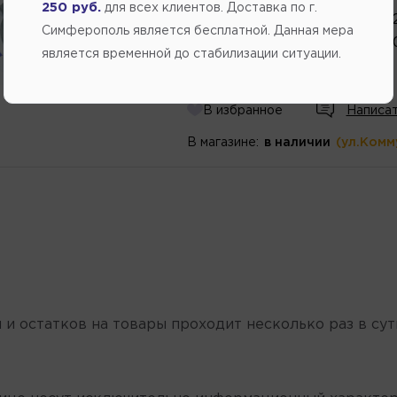
250 руб.
для всех клиентов. Доставка по г.
Артикул
номер
:
2121038028
Симферополь является бесплатной. Данная мера
Каталожный
номер
:
2121038
является временной до стабилизации ситуации.
920.00
В избранное
Написат
В магазине:
в наличии
(ул.Комм
 и остатков на товары проходит несколько раз в сут