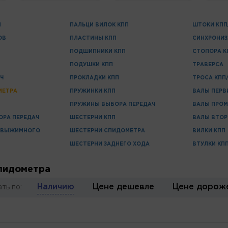
Н
ПАЛЬЦИ ВИЛОК КПП
ШТОКИ КПП
ОВ
ПЛАСТИНЫ КПП
СИНХРОНИ
ПОДШИПНИКИ КПП
СТОПОРА К
ПОДУШКИ КПП
ТРАВЕРСА
Ч
ПРОКЛАДКИ КПП
ТРОСА КПП
МЕТРА
ПРУЖИНКИ КПП
ВАЛЫ ПЕРВ
ПРУЖИНЫ ВЫБОРА ПЕРЕДАЧ
ВАЛЫ ПРО
ОРА ПЕРЕДАЧ
ШЕСТЕРНИ КПП
ВАЛЫ ВТО
 ВЫЖИМНОГО
ШЕСТЕРНИ СПИДОМЕТРА
ВИЛКИ КПП
ШЕСТЕРНИ ЗАДНЕГО ХОДА
ВТУЛКИ КП
пидометра
Наличию
Цене дешевле
Цене дорож
ть по: