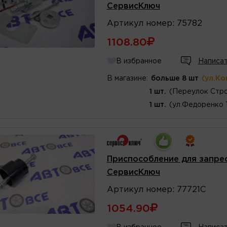
СервисКлюч
Артикул
номер
:
75782
1108.80
В избранное
Написат
В магазине:
больше 8 шт
(ул.Ко
1 шт.
(Переулок Стро
1 шт.
(ул.Федоренко 
Приспособление для запрес
СервисКлюч
Артикул
номер
:
77721С
1054.90