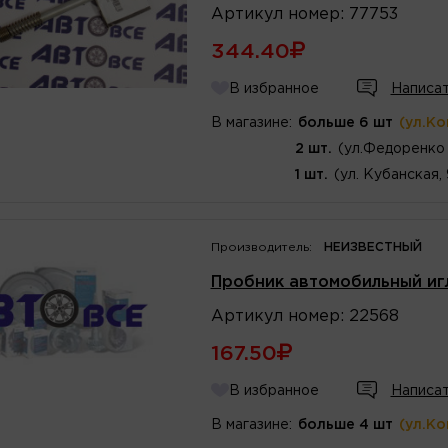
Артикул
номер
:
77753
344.40
В избранное
Написат
В магазине:
больше 6 шт
(ул.К
2 шт.
(ул.Федоренко 
1 шт.
(ул. Кубанская,
Производитель:
НЕИЗВЕСТНЫЙ
Пробник автомобильный иг
Артикул
номер
:
22568
167.50
В избранное
Написат
В магазине:
больше 4 шт
(ул.К