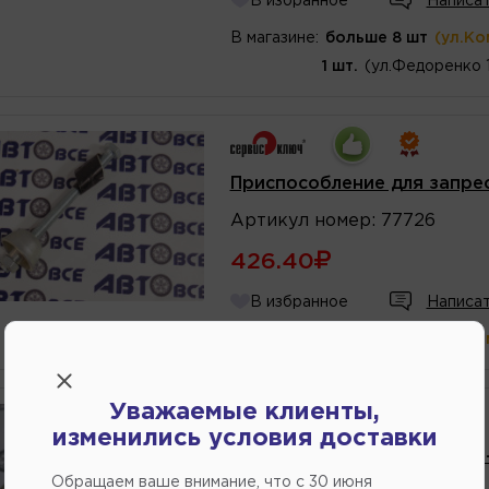
В избранное
Написат
В магазине:
больше 8 шт
(ул.Ко
1 шт.
(ул.Федоренко 
Приспособление для запрес
Артикул
номер
:
77726
426.40
В избранное
Написат
В магазине:
больше 8 шт
(ул.Ко
Уважаемые клиенты,
изменились условия доставки
Пробник автомобильный (6-
Обращаем ваше внимание, что c 30 июня