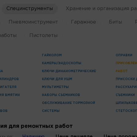
Специнструменты
Хранение и организация ра
Пневмоинструмент
Гаражное
Биты
работы
Пистолеты
ГАЙКОЛОМ
ОПРАВКИ
КАМЕРЫ/ЭНДОСКОПЫ
ПРИСОБЛЕН
ЛА
КЛЮЧИ ДИНАНОМЕТРИЧЕСКИЕ
РАБОТ
ЦИЛИНДРОВ
КЛЮЧИ ДЛЯ УШМ
ПРИСОСКИ 
ВИГАТЕЛЯ
МУЛЬТИМЕТРЫ
РАССУХАРИ
ИЯ ВМЯТИН
НАБОРЫ СЪЕМНИКОВ
СЪЕМНИКИ
ОБСЛУЖИВАНИЕ ТОРМОЗНОЙ
ШПИЛЬКОВ
ИВОВ
СИСТЕМЫ
СТЕТОСКО
ия для ремонтных работ
Наличию
Цене дешевле
Цене дорож