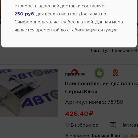
Артикул
номер
:
70665
стоимость адресной доставки составляет
89.50
250 руб.
для всех клиентов. Доставка по г.
Симферополь является бесплатной. Данная мера
В избранное
Написат
является временной до стабилизации ситуации.
В магазине:
больше 8 шт
(ул.Ко
2 шт.
(Переулок Стр
1 шт.
(ул. Генерала В
Приспособление для возвр
СервисКлюч
Артикул
номер
:
75780
426.40
В избранное
Написат
В магазине:
больше 8 шт
(ул.Ко