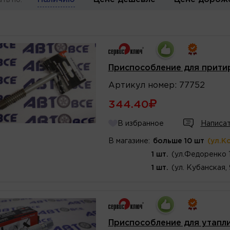
ть по:
Приспособление для прити
Артикул
номер
:
77752
344.40
В избранное
Написат
В магазине:
больше 10 шт
(ул.К
1 шт.
(ул.Федоренко 
1 шт.
(ул. Кубанская,
Приспособление для утапл