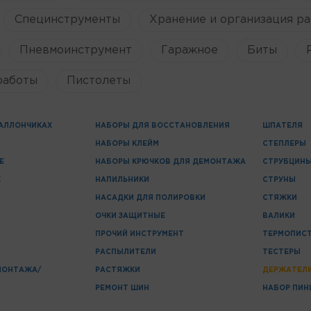
Специнструменты
Хранение и организация ра
Пневмоинструмент
Гаражное
Биты
работы
Пистолеты
БАЛЛОНЧИКАХ
НАБОРЫ ДЛЯ ВОССТАНОВЛЕНИЯ
ШПАТЕЛЯ
НАБОРЫ КЛЕЙМ
СТЕПЛЕРЫ
Е
НАБОРЫ КРЮЧКОВ ДЛЯ ДЕМОНТАЖА
СТРУБЦИН
Е
НАПИЛЬНИКИ
СТРУНЫ
НАСАДКИ ДЛЯ ПОЛИРОВКИ
СТЯЖКИ
ОЧКИ ЗАЩИТНЫЕ
ВАЛИКИ
ПРОЧИЙ ИНСТРУМЕНТ
ТЕРМОПИС
РАСПЫЛИТЕЛИ
ТЕСТЕРЫ
МОНТАЖА/
РАСТЯЖКИ
ДЕРЖАТЕЛ
РЕМОНТ ШИН
НАБОР ПИН