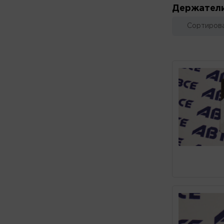
Держател
Сортирова