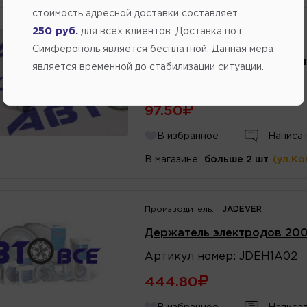
стоимость адресной доставки составляет
250 руб.
для всех клиентов. Доставка по г.
Симферополь является бесплатной. Данная мера
Держатель для бит 3/8 Де
является временной до стабилизации ситуации.
Артикул
номер
:
619507
97.50
В избранное
Написат
В магазине:
больше 2 шт
(ул.Ко
Производитель:
JADEVER
Держатель электродов 20
Артикул
номер
:
JDEH1A02
444.80