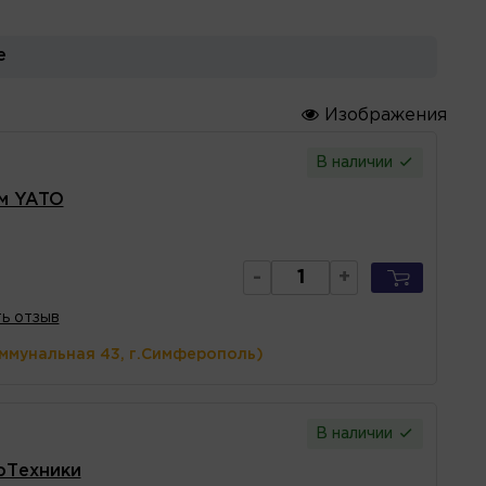
е
Изображения
В наличии
мм YATO
-
+
ь отзыв
оммунальная 43, г.Симферополь)
В наличии
оТехники