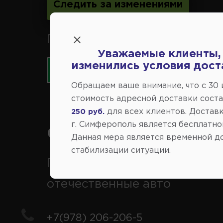
Следить за изменениями
Принимаем к оплате карты 
Уважаемые клиенты,
изменились условия дост
Обращаем ваше внимание, что c 30
стоимость адресной доставки сост
для всех клиентов. Доставк
250 руб.
г. Симферополь является бесплатно
Справочный центр:
Данная мера является временной д
стабилизации ситуации.
Продажа запчастей на
отечественные авто
+7(978) 206-206-5